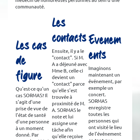
médecin de nombreuses personnes au sein d'une
communauté.
Les
contacts
Evénem
Les cas
ents
Ensuite, il y a le
de
"contact". Si M.
A a déjeuné avec
Imaginons
figure
Mme B, celle-ci
maintenant un
devient un
événement, par
"contact" parce
exemple un
Qu'est-ce qu'un
qu'elle s'est
concert.
cas SORMAS? Il
trouvée à
SORMAS
s'agit d'une
proximité de M.
enregistre
prise de vue de
A. SORMAS le
toutes les
l'état de santé
note et lui
personnes qui
d'une personne
assigne une
ont visité le lieu
à un moment
tâche afin
de l'événement
donné. Par
qu'elle reçoive