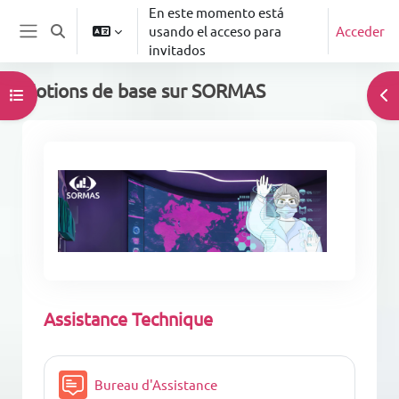
Salta al contenido principal
En este momento está
usando el acceso para
Acceder
Selector de búsqueda de entrada
Panel lateral
invitados
Notions de base sur SORMAS
Abrir índice del curso
Abr
Bloques
Diagrama semanal
Assistance Technique
Foro
Bureau d'Assistance