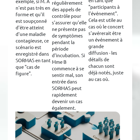
en tant que
exemple, si M. A
régulièrement
"participants à
n'est pas très en
des appels de
l'événement".
forme et qu'il
contrôle pour
Cela est utile au
est soupçonné
s'assurer qu'elle
cas où le concert
d'être atteint
ne présente pas
s'avérerait être
d'une maladie
de symptômes
un événement à
contagieuse, ce
pendant la
grande
scénario est
période
diffusion - les
enregistré dans
d'incubation. Si
détails de
SORMAS en tant
Mme B
chacun sont
que "cas de
commence à se
déjà notés, juste
figure".
sentir mal, son
au cas où.
entrée dans
SORMAS peut
rapidement
devenir un cas
également.