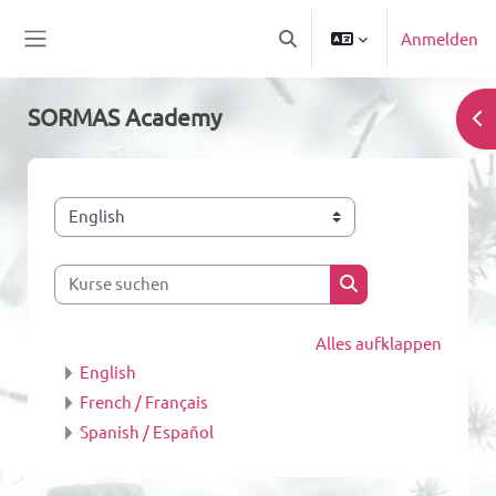
Zum Hauptinhalt
Anmelden
Sucheingabe umschalten
Website-Übersicht
SORMAS Academy
Blo
Kursbereiche
Kurse suchen
Kurse suchen
Alles aufklappen
English
French / Français
Spanish / Español